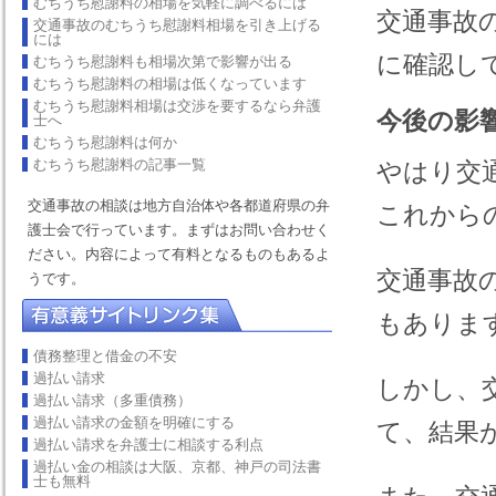
むちうち慰謝料の相場を気軽に調べるには
交通事故
交通事故のむちうち慰謝料相場を引き上げる
には
に確認し
むちうち慰謝料も相場次第で影響が出る
むちうち慰謝料の相場は低くなっています
むちうち慰謝料相場は交渉を要するなら弁護
今後の影
士へ
むちうち慰謝料は何か
むちうち慰謝料の記事一覧
やはり交
交通事故の相談は地方自治体や各都道府県の弁
これから
護士会で行っています。まずはお問い合わせく
ださい。内容によって有料となるものもあるよ
交通事故
うです。
もありま
債務整理と借金の不安
過払い請求
しかし、
過払い請求（多重債務）
過払い請求の金額を明確にする
て、結果
過払い請求を弁護士に相談する利点
過払い金の相談は大阪、京都、神戸の司法書
士も無料