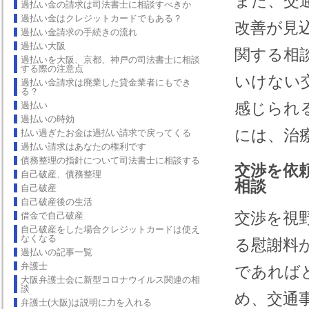
また、交
過払い金の請求は司法書士に相談すべきか
過払い金はクレジットカードでもある？
改善が見
過払い金請求の手続きの流れ
過払い大阪
関する相
過払いを大阪、京都、神戸の司法書士に相談
する際の注意点
いけない
過払い金請求は廃業した貸金業者にもでき
る？
感じられ
過払い
過払いの時効
には、治
払い過ぎたお金は過払い請求で戻ってくる
過払い請求はあなたの権利です
債務整理の指針について司法書士に相談する
交渉を依
自己破産、債務整理
相談
自己破産
自己破産後の生活
交渉を視
借金で自己破産
自己破産をした場合クレジットカードは使え
なくなる
る慰謝料
過払いの記事一覧
弁護士
であれば
大阪弁護士会に新型コロナウイルス関連の相
談
め、交通
弁護士(大阪)は説明に力を入れる