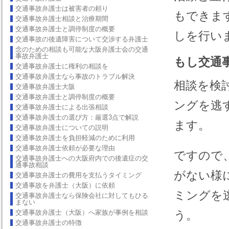
交通事故弁護士は被害者の頼り
もできま
交通事故弁護士相談と治療期間
交通事故弁護士と調停制度の概要
しを行い
交通事故の後遺障害について交渉する弁護士
念のための相談も可能な大阪弁護士会の交通
事故弁護士
もし交通
交通事故弁護士に権利の相談を
交通事故弁護士なら事故のトラブル解決
相談を検
交通事故弁護士大阪
交通事故弁護士と調停制度の概要
ングを逃
交通事故弁護士による出張相談
交通事故弁護士の選び方：厳選3点で解説
ます。
交通事故弁護士についての説明
交通事故弁護士を負担軽減のために利用
交通事故弁護士依頼が必要な理由
ですので
交通事故弁護士への大阪府内での後遺症の交
通事故相談
がない様
交通事故弁護士の費用を支払うタイミング
交通事故を弁護士（大阪）に依頼
ミングを
交通事故弁護士なら保険会社に対してもひる
まない
交通事故弁護士（大阪）へ家族が事例を相談
う。
交通事故弁護士の特徴