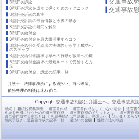
交通事故
B型肝炎訴訟
B型肝炎訴訟を成功に導くためのテクニック
交通事故
B型肝炎訴訟の真実
B型肝炎訴訟の最新情報と今後の動き
B型肝炎訴訟の疑問を解決
B型肝炎給付金
B型肝炎給付金を最大限活用するコツ
B型肝炎給付金受給者の実体験から学ぶ成功へ
のステップ
B型肝炎給付金請求は早めの行動が救済への鍵
B型肝炎給付金請求の最短ルートで受給する方
法
B型肝炎給付金、訴訟の記事一覧
弁護士、法律事務所による過払い、自己破産、
債務整理の相談は迷わずに。
Copyright
交通事故相談は弁護士へ。交通事故慰
相続
相続税税務調査
遺言書作成
遺言書作成をしていない場合
遺言書
相続を円滑に行うための遺言書作成
遺言書作成のメリットとは
遺言書作成
遺言書作成する割合とは
相続手続きは司法書士、弁護士へ
話がまとまらな
相続手続き、遺言書作成の記事一覧
過払いの金額
離婚方法の相談