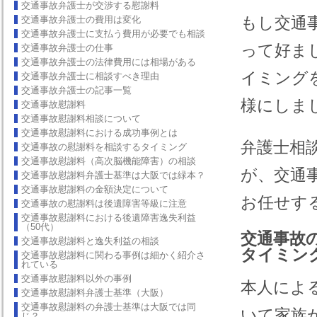
交通事故弁護士が交渉する慰謝料
もし交通
交通事故弁護士の費用は変化
交通事故弁護士に支払う費用が必要でも相談
って好ま
交通事故弁護士の仕事
交通事故弁護士の法律費用には相場がある
イミング
交通事故弁護士に相談すべき理由
交通事故弁護士の記事一覧
様にしま
交通事故慰謝料
交通事故慰謝料相談について
交通事故慰謝料における成功事例とは
弁護士相
交通事故の慰謝料を相談するタイミング
交通事故慰謝料（高次脳機能障害）の相談
が、交通
交通事故慰謝料弁護士基準は大阪では緑本？
交通事故慰謝料の金額決定について
お任せす
交通事故の慰謝料は後遺障害等級に注意
交通事故慰謝料における後遺障害逸失利益
（50代）
交通事故
交通事故慰謝料と逸失利益の相談
タイミン
交通事故慰謝料に関わる事例は細かく紹介さ
れている
交通事故慰謝料以外の事例
本人によ
交通事故慰謝料弁護士基準（大阪）
交通事故慰謝料の弁護士基準は大阪では同
いて家族
じ？