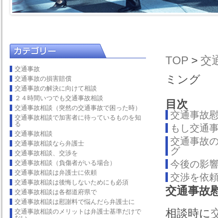
TOP
>
交
交通事故
ミング
交通事故の損害賠償
交通事故の解決に向けて相談
２４時間いつでも交通事故相談
目次
交通事故相談（突然の交通事故で困った時）
交通事故
交通事故相談で加害者に待っているものを知
る
もし交通
交通事故相談
交通事故
交通事故相談なら弁護士
グ
交通事故相談、交渉を
今後の影
交通事故相談（負傷者がいる場合）
交通事故相談は弁護士に依頼
交渉を依
交通事故相談は後悔しないためにも必須
交通事故
交通事故相談は各都道府県で
交通事故相談は慰謝料で悩んだら弁護士に
相談時に
交通事故相談のメリットは弁護士基準だけで
ない