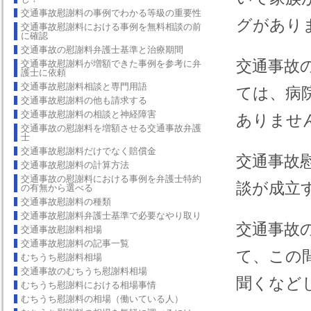
交通事故慰謝料の事例でわかる等級の重要性
グがあり
交通事故慰謝料における事例を無料相談の前
に確認
交通事故の慰謝料弁護士基準と治療期間
交通事故
交通事故慰謝料が増額できた事例を参考に弁
護士に依頼
交通事故慰謝料相談と専門用語
ては、病
交通事故慰謝料の他も請求する
交通事故慰謝料の相談と神経障害
ありませ
交通事故の慰謝料を増額させる交通事故弁護
士
交通事故慰謝料だけでなく賠償金
交通事故
交通事故慰謝料の計算方法
交通事故の慰謝料における事例を弁護士特約
談が成立
の有無から選べる
交通事故慰謝料の種類
交通事故慰謝料弁護士基準で必要なやり取り
交通事故
交通事故慰謝料相場
交通事故慰謝料の記事一覧
て、この
むちうち慰謝料相場
交通事故のむちうち慰謝料相場
聞くなど
むちうち慰謝料における相場事情
むちうち慰謝料の相場（働いている人）