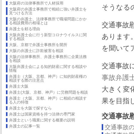
大阪府の法律事務所で人材採用
そうなる
大阪府の弁護士事務所で相続に強い弁護士を
見つける方法
大阪の弁護士、法律事務所で職場問題にかか
る相談費用の相場とは
交通事故
弁護士を頼る理由
大阪弁護士会に行う新型コロナウイルスに関
あります
する相談
大阪、京都で弁護士事務所を開所
を聞いて
大阪の弁護士に詐欺被害を相談
大阪の法律事務所、弁護士事務所に企業法務
を相談
交通事故
大阪弁護士会による知的財産に関する相談や
情報
事故弁護
弁護士（大阪、京都、神戸）に知的財産権の
相談する際の注意点
弁護士大阪
大きく変
弁護士(大阪、京都、神戸）に労務問題を相談
弁護士（大阪、京都、神戸）に相続の相談す
果を目指
る人の特徴
弁護士を大阪で探すなら
弁護士は国家資格を持つ法律の専門家
交通事故
弁護士という職業に関する概要の説明
弁護士の記事一覧
交通事故