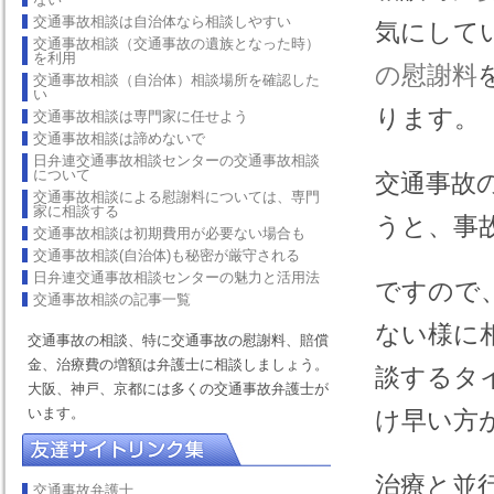
交通事故相談は自治体なら相談しやすい
気にして
交通事故相談（交通事故の遺族となった時）
を利用
の慰謝料
交通事故相談（自治体）相談場所を確認した
い
ります。
交通事故相談は専門家に任せよう
交通事故相談は諦めないで
日弁連交通事故相談センターの交通事故相談
について
交通事故
交通事故相談による慰謝料については、専門
家に相談する
うと、事
交通事故相談は初期費用が必要ない場合も
交通事故相談(自治体)も秘密が厳守される
日弁連交通事故相談センターの魅力と活用法
ですので
交通事故相談の記事一覧
ない様に
交通事故の相談、特に交通事故の慰謝料、賠償
金、治療費の増額は弁護士に相談しましょう。
談するタ
大阪、神戸、京都には多くの交通事故弁護士が
います。
け早い方
治療と並
交通事故弁護士