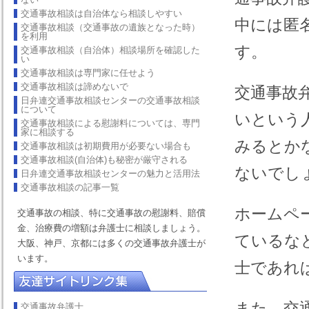
交通事故相談は自治体なら相談しやすい
中には匿
交通事故相談（交通事故の遺族となった時）
を利用
す。
交通事故相談（自治体）相談場所を確認した
い
交通事故相談は専門家に任せよう
交通事故相談は諦めないで
交通事故
日弁連交通事故相談センターの交通事故相談
について
いという
交通事故相談による慰謝料については、専門
家に相談する
みるとか
交通事故相談は初期費用が必要ない場合も
交通事故相談(自治体)も秘密が厳守される
ないでし
日弁連交通事故相談センターの魅力と活用法
交通事故相談の記事一覧
ホームペ
交通事故の相談、特に交通事故の慰謝料、賠償
金、治療費の増額は弁護士に相談しましょう。
ているな
大阪、神戸、京都には多くの交通事故弁護士が
います。
士であれ
また、交
交通事故弁護士