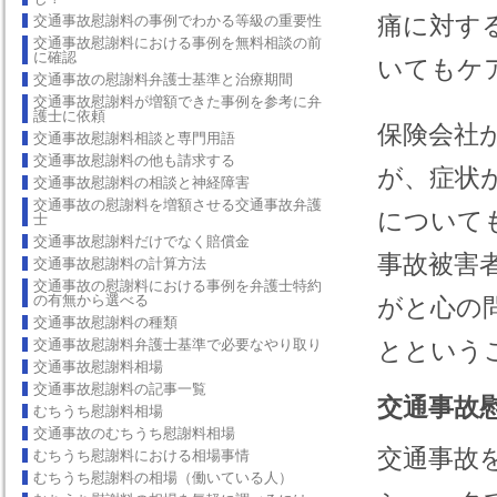
痛に対す
交通事故慰謝料の事例でわかる等級の重要性
交通事故慰謝料における事例を無料相談の前
に確認
いてもケ
交通事故の慰謝料弁護士基準と治療期間
交通事故慰謝料が増額できた事例を参考に弁
護士に依頼
保険会社
交通事故慰謝料相談と専門用語
交通事故慰謝料の他も請求する
が、症状
交通事故慰謝料の相談と神経障害
交通事故の慰謝料を増額させる交通事故弁護
について
士
交通事故慰謝料だけでなく賠償金
事故被害
交通事故慰謝料の計算方法
交通事故の慰謝料における事例を弁護士特約
の有無から選べる
がと心の
交通事故慰謝料の種類
交通事故慰謝料弁護士基準で必要なやり取り
とという
交通事故慰謝料相場
交通事故慰謝料の記事一覧
交通事故
むちうち慰謝料相場
交通事故のむちうち慰謝料相場
交通事故
むちうち慰謝料における相場事情
むちうち慰謝料の相場（働いている人）