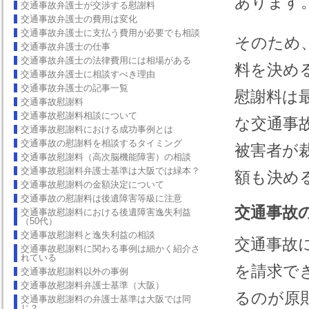
あります
交通事故弁護士が交渉する慰謝料
交通事故弁護士の費用は変化
交通事故弁護士に支払う費用が必要でも相談
そのため
交通事故弁護士の仕事
交通事故弁護士の法律費用には相場がある
料を決め
交通事故弁護士に相談すべき理由
交通事故弁護士の記事一覧
慰謝料は
交通事故慰謝料
交通事故慰謝料相談について
な交通事
交通事故慰謝料における成功事例とは
交通事故の慰謝料を相談するタイミング
被害者が
交通事故慰謝料（高次脳機能障害）の相談
交通事故慰謝料弁護士基準は大阪では緑本？
額も決め
交通事故慰謝料の金額決定について
交通事故の慰謝料は後遺障害等級に注意
交通事故
交通事故慰謝料における後遺障害逸失利益
（50代）
交通事故慰謝料と逸失利益の相談
交通事故
交通事故慰謝料に関わる事例は細かく紹介さ
れている
を請求で
交通事故慰謝料以外の事例
交通事故慰謝料弁護士基準（大阪）
るのが原
交通事故慰謝料の弁護士基準は大阪では同
じ？