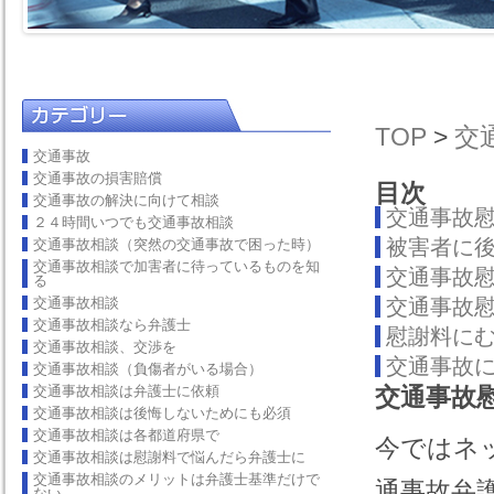
TOP
>
交
交通事故
交通事故の損害賠償
目次
交通事故の解決に向けて相談
交通事故
２４時間いつでも交通事故相談
被害者に
交通事故相談（突然の交通事故で困った時）
交通事故相談で加害者に待っているものを知
交通事故
る
交通事故相談
交通事故
交通事故相談なら弁護士
慰謝料に
交通事故相談、交渉を
交通事故
交通事故相談（負傷者がいる場合）
交通事故相談は弁護士に依頼
交通事故
交通事故相談は後悔しないためにも必須
交通事故相談は各都道府県で
今ではネ
交通事故相談は慰謝料で悩んだら弁護士に
交通事故相談のメリットは弁護士基準だけで
通事故弁
ない