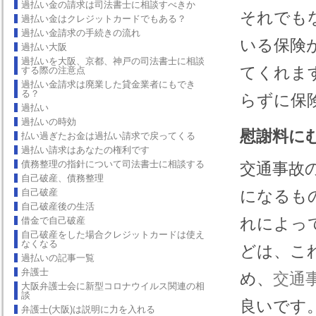
過払い金の請求は司法書士に相談すべきか
それでも
過払い金はクレジットカードでもある？
過払い金請求の手続きの流れ
いる保険
過払い大阪
過払いを大阪、京都、神戸の司法書士に相談
てくれま
する際の注意点
過払い金請求は廃業した貸金業者にもでき
る？
らずに保
過払い
過払いの時効
慰謝料に
払い過ぎたお金は過払い請求で戻ってくる
過払い請求はあなたの権利です
債務整理の指針について司法書士に相談する
交通事故
自己破産、債務整理
自己破産
になるも
自己破産後の生活
れによっ
借金で自己破産
自己破産をした場合クレジットカードは使え
なくなる
どは、こ
過払いの記事一覧
弁護士
め、
交通
大阪弁護士会に新型コロナウイルス関連の相
談
良いです
弁護士(大阪)は説明に力を入れる