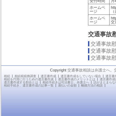
受付時間
月
ホームペ
htt
ージ
（
ホームペ
ht
ージ
交
交通事故
交通事故
交通事故
交通事故
Copyright
交通事故相談は弁護士へ。
相続
相続税税務調査
遺言書作成
遺言書作成をしていない場合
遺言書
相続を円滑に行うための遺言書作成
遺言書作成のメリットとは
遺言書作成
遺言書作成する割合とは
相続手続きは司法書士、弁護士へ
話がまとまらな
相続手続き、遺言書作成の記事一覧
過払いの金額
離婚方法の相談