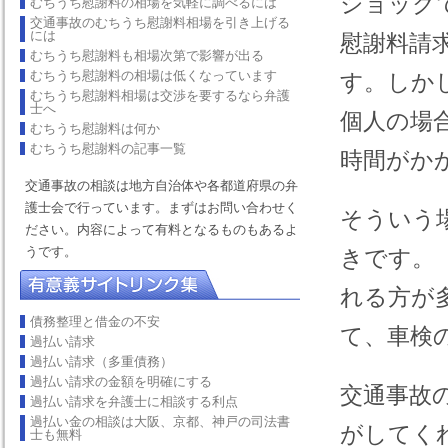
ショック
むちうち慰謝料の相場を気軽に調べるには
交通事故のむちうち慰謝料相場を引き上げる
には
慰謝料請
むちうち慰謝料も相場次第で影響が出る
むちうち慰謝料の相場は低くなっています
す。しか
むちうち慰謝料相場は交渉を要するなら弁護
士へ
個人の場
むちうち慰謝料は何か
むちうち慰謝料の記事一覧
時間がか
交通事故の相談は地方自治体や各都道府県の弁
護士会で行っています。まずはお問い合わせく
そういう
ださい。内容によって有料となるものもあるよ
うです。
きです。
れる方が
債務整理と借金の不安
て、車検
過払い請求
過払い請求（多重債務）
過払い請求の金額を明確にする
交通事故
過払い請求を弁護士に相談する利点
過払い金の相談は大阪、京都、神戸の司法書
がしてく
士も無料