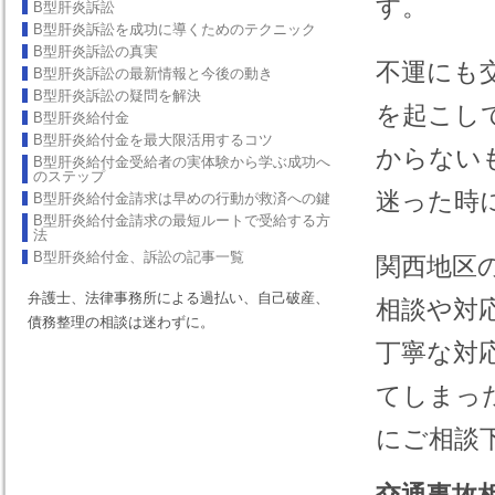
す。
B型肝炎訴訟
B型肝炎訴訟を成功に導くためのテクニック
B型肝炎訴訟の真実
不運にも
B型肝炎訴訟の最新情報と今後の動き
B型肝炎訴訟の疑問を解決
を起こし
B型肝炎給付金
B型肝炎給付金を最大限活用するコツ
からない
B型肝炎給付金受給者の実体験から学ぶ成功へ
のステップ
迷った時
B型肝炎給付金請求は早めの行動が救済への鍵
B型肝炎給付金請求の最短ルートで受給する方
法
B型肝炎給付金、訴訟の記事一覧
関西地区
弁護士、法律事務所による過払い、自己破産、
相談や対
債務整理の相談は迷わずに。
丁寧な対
てしまっ
にご相談