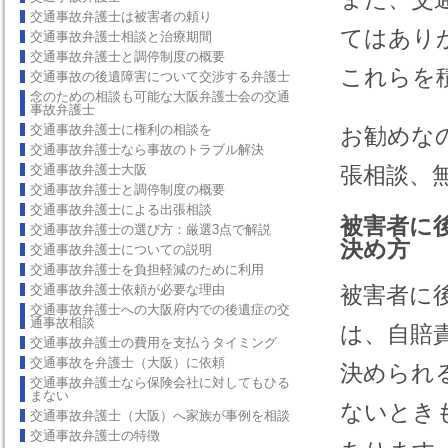
交通事故弁護士は被害者の頼り
てはあり
交通事故弁護士相談と治療期間
交通事故弁護士と調停制度の概要
これらを
交通事故の後遺障害について交渉する弁護士
念のための相談も可能な大阪弁護士会の交通
事故弁護士
交通事故弁護士に権利の相談を
お勧めな
交通事故弁護士なら事故のトラブル解決
交通事故弁護士大阪
張相談、
交通事故弁護士と調停制度の概要
交通事故弁護士による出張相談
被害者に
交通事故弁護士の選び方：厳選3点で解説
決め方
交通事故弁護士についての説明
交通事故弁護士を負担軽減のために利用
交通事故弁護士依頼が必要な理由
被害者に
交通事故弁護士への大阪府内での後遺症の交
通事故相談
は、自賠
交通事故弁護士の費用を支払うタイミング
交通事故を弁護士（大阪）に依頼
決められ
交通事故弁護士なら保険会社に対してもひる
まない
ないとき
交通事故弁護士（大阪）へ家族が事例を相談
交通事故弁護士の特徴