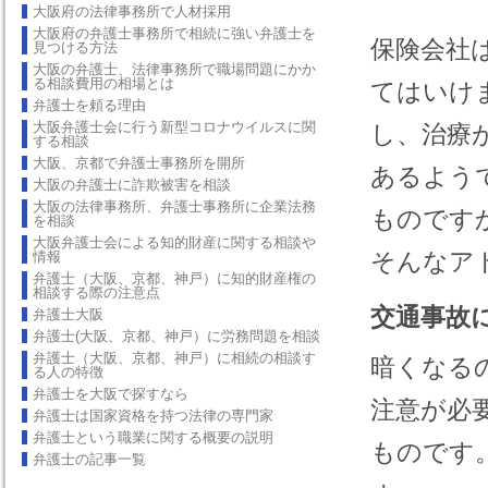
大阪府の法律事務所で人材採用
大阪府の弁護士事務所で相続に強い弁護士を
保険会社
見つける方法
大阪の弁護士、法律事務所で職場問題にかか
る相談費用の相場とは
てはいけ
弁護士を頼る理由
大阪弁護士会に行う新型コロナウイルスに関
し、治療
する相談
大阪、京都で弁護士事務所を開所
あるよう
大阪の弁護士に詐欺被害を相談
大阪の法律事務所、弁護士事務所に企業法務
ものです
を相談
大阪弁護士会による知的財産に関する相談や
そんなア
情報
弁護士（大阪、京都、神戸）に知的財産権の
相談する際の注意点
交通事故
弁護士大阪
弁護士(大阪、京都、神戸）に労務問題を相談
弁護士（大阪、京都、神戸）に相続の相談す
暗くなる
る人の特徴
弁護士を大阪で探すなら
注意が必
弁護士は国家資格を持つ法律の専門家
弁護士という職業に関する概要の説明
ものです
弁護士の記事一覧