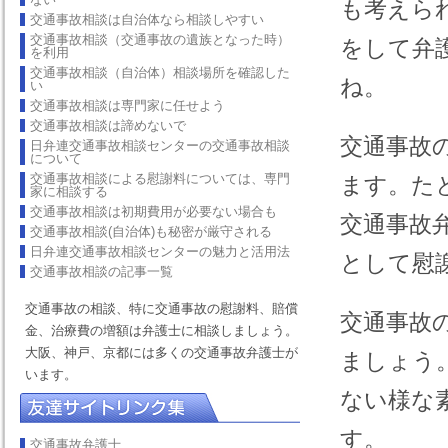
も考えら
交通事故相談は自治体なら相談しやすい
交通事故相談（交通事故の遺族となった時）
をして弁
を利用
交通事故相談（自治体）相談場所を確認した
ね。
い
交通事故相談は専門家に任せよう
交通事故相談は諦めないで
交通事故
日弁連交通事故相談センターの交通事故相談
について
交通事故相談による慰謝料については、専門
ます。た
家に相談する
交通事故相談は初期費用が必要ない場合も
交通事故
交通事故相談(自治体)も秘密が厳守される
日弁連交通事故相談センターの魅力と活用法
として慰
交通事故相談の記事一覧
交通事故の相談、特に交通事故の慰謝料、賠償
交通事故
金、治療費の増額は弁護士に相談しましょう。
大阪、神戸、京都には多くの交通事故弁護士が
ましょう
います。
ない様な
す。
交通事故弁護士