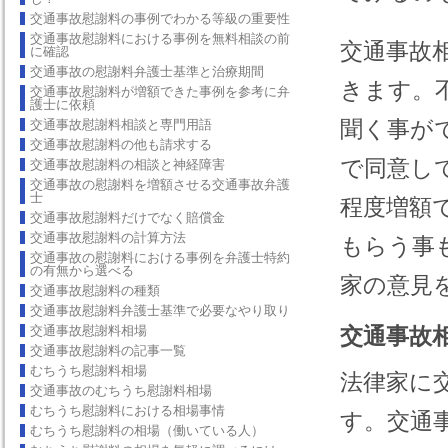
交通事故慰謝料の事例でわかる等級の重要性
交通事故慰謝料における事例を無料相談の前
交通事故
に確認
交通事故の慰謝料弁護士基準と治療期間
きます。
交通事故慰謝料が増額できた事例を参考に弁
護士に依頼
聞く事が
交通事故慰謝料相談と専門用語
交通事故慰謝料の他も請求する
で同意し
交通事故慰謝料の相談と神経障害
交通事故の慰謝料を増額させる交通事故弁護
士
程度増額
交通事故慰謝料だけでなく賠償金
交通事故慰謝料の計算方法
もらう事
交通事故の慰謝料における事例を弁護士特約
の有無から選べる
家の意見
交通事故慰謝料の種類
交通事故慰謝料弁護士基準で必要なやり取り
交通事故慰謝料相場
交通事故
交通事故慰謝料の記事一覧
むちうち慰謝料相場
法律家に
交通事故のむちうち慰謝料相場
むちうち慰謝料における相場事情
す。交通
むちうち慰謝料の相場（働いている人）