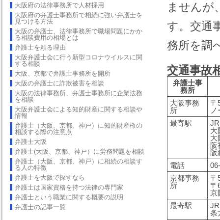
ませんが
大阪府の法律事務所で人材採用
大阪府の弁護士事務所で相続に強い弁護士を
見つける方法
す。交通
大阪の弁護士、法律事務所で職場問題にかか
る相談費用の相場とは
務所を調
弁護士を頼る理由
大阪弁護士会に行う新型コロナウイルスに関
する相談
交通事故
大阪、京都で弁護士事務所を開所
弁護士事
大阪の弁護士に詐欺被害を相談
務所
大阪の法律事務所、弁護士事務所に企業法務
を相談
大阪事務
〒
大阪弁護士会による知的財産に関する相談や
所
ノ
情報
最寄駅
J
弁護士（大阪、京都、神戸）に知的財産権の
大
相談する際の注意点
大
弁護士大阪
阪
弁護士(大阪、京都、神戸）に労務問題を相談
阪
弁護士（大阪、京都、神戸）に相続の相談す
電話
06
る人の特徴
弁護士を大阪で探すなら
京都事務
〒5
所
〒
弁護士は国家資格を持つ法律の専門家
京
弁護士という職業に関する概要の説明
最寄駅
J
弁護士の記事一覧
条