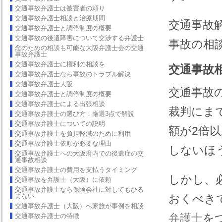
交通事故弁護士は被害者の頼り
交通事故弁護士相談と治療期間
交通事故解決.c
交通事故弁護士と調停制度の概要
交通事故の後遺障害について交渉する弁護士
事故の相
念のための相談も可能な大阪弁護士会の交通
事故弁護士
交通事故弁護士に権利の相談を
交通事故
交通事故弁護士なら事故のトラブル解決
交通事故弁護士大阪
交通事故
交通事故弁護士と調停制度の概要
交通事故弁護士による出張相談
裁判にま
交通事故弁護士の選び方：厳選3点で解説
交通事故弁護士についての説明
額が2倍
交通事故弁護士を負担軽減のために利用
交通事故弁護士依頼が必要な理由
しないほ
交通事故弁護士への大阪府内での後遺症の交
通事故相談
交通事故弁護士の費用を支払うタイミング
しかし、
交通事故を弁護士（大阪）に依頼
交通事故弁護士なら保険会社に対してもひる
まない
おくべき
交通事故弁護士（大阪）へ家族が事例を相談
弁護士
を
交通事故弁護士の特徴