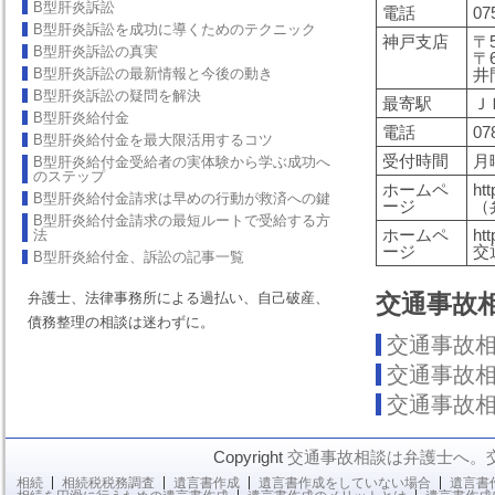
B型肝炎訴訟
電話
07
B型肝炎訴訟を成功に導くためのテクニック
神戸支店
〒5
B型肝炎訴訟の真実
〒
B型肝炎訴訟の最新情報と今後の動き
井
B型肝炎訴訟の疑問を解決
最寄駅
Ｊ
B型肝炎給付金
電話
07
B型肝炎給付金を最大限活用するコツ
受付時間
月
B型肝炎給付金受給者の実体験から学ぶ成功へ
のステップ
ホームペ
htt
B型肝炎給付金請求は早めの行動が救済への鍵
ージ
（
B型肝炎給付金請求の最短ルートで受給する方
ホームペ
ht
法
ージ
交
B型肝炎給付金、訴訟の記事一覧
弁護士、法律事務所による過払い、自己破産、
交通事故
債務整理の相談は迷わずに。
交通事故
交通事故
交通事故
Copyright
交通事故相談は弁護士へ。
相続
相続税税務調査
遺言書作成
遺言書作成をしていない場合
遺言書