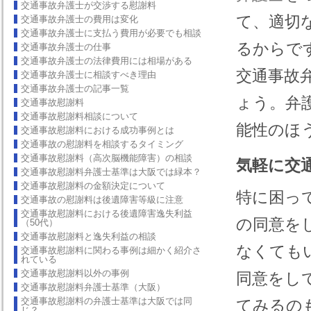
交通事故弁護士が交渉する慰謝料
て、適切
交通事故弁護士の費用は変化
交通事故弁護士に支払う費用が必要でも相談
るからで
交通事故弁護士の仕事
交通事故弁護士の法律費用には相場がある
交通事故
交通事故弁護士に相談すべき理由
交通事故弁護士の記事一覧
ょう。弁
交通事故慰謝料
交通事故慰謝料相談について
能性のほ
交通事故慰謝料における成功事例とは
交通事故の慰謝料を相談するタイミング
交通事故慰謝料（高次脳機能障害）の相談
気軽に交
交通事故慰謝料弁護士基準は大阪では緑本？
交通事故慰謝料の金額決定について
特に困っ
交通事故の慰謝料は後遺障害等級に注意
交通事故慰謝料における後遺障害逸失利益
の同意を
（50代）
交通事故慰謝料と逸失利益の相談
なくても
交通事故慰謝料に関わる事例は細かく紹介さ
れている
交通事故慰謝料以外の事例
同意をし
交通事故慰謝料弁護士基準（大阪）
交通事故慰謝料の弁護士基準は大阪では同
てみるの
じ？