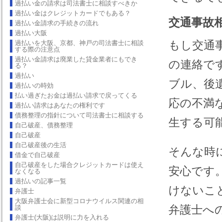
過払い金の請求は司法書士に相談すべきか
過払い金はクレジットカードでもある？
交通事故
過払い金請求の手続きの流れ
過払い大阪
もし交通
過払いを大阪、京都、神戸の司法書士に相談
する際の注意点
過払い金請求は廃業した貸金業者にもでき
の連絡で
る？
過払い
ブル、後
過払いの時効
払い過ぎたお金は過払い請求で戻ってくる
応の不満
過払い請求はあなたの権利です
債務整理の指針について司法書士に相談する
生する可
自己破産、債務整理
自己破産
自己破産後の生活
そんな時
借金で自己破産
自己破産をした場合クレジットカードは使え
安心です
なくなる
過払いの記事一覧
けないこ
弁護士
大阪弁護士会に新型コロナウイルス関連の相
弁護士へ
談
弁護士(大阪)は説明に力を入れる