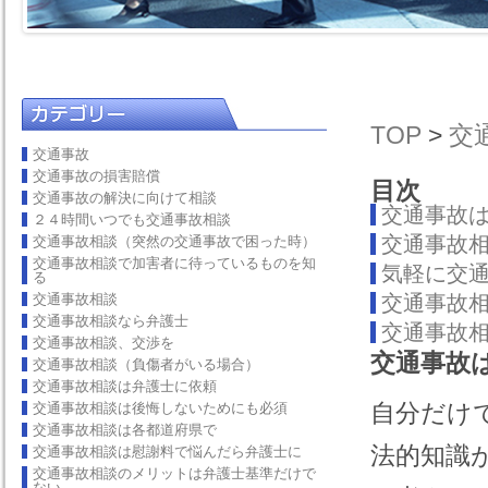
TOP
>
交
交通事故
交通事故の損害賠償
目次
交通事故の解決に向けて相談
交通事故
２４時間いつでも交通事故相談
交通事故
交通事故相談（突然の交通事故で困った時）
交通事故相談で加害者に待っているものを知
気軽に交
る
交通事故相談
交通事故
交通事故相談なら弁護士
交通事故
交通事故相談、交渉を
交通事故
交通事故相談（負傷者がいる場合）
交通事故相談は弁護士に依頼
自分だけ
交通事故相談は後悔しないためにも必須
交通事故相談は各都道府県で
法的知識
交通事故相談は慰謝料で悩んだら弁護士に
交通事故相談のメリットは弁護士基準だけで
ない