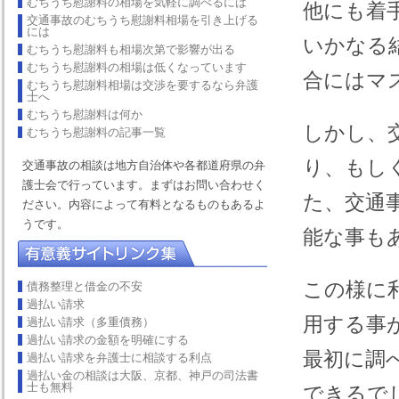
むちうち慰謝料の相場を気軽に調べるには
他にも着
交通事故のむちうち慰謝料相場を引き上げる
には
いかなる
むちうち慰謝料も相場次第で影響が出る
むちうち慰謝料の相場は低くなっています
合にはマ
むちうち慰謝料相場は交渉を要するなら弁護
士へ
むちうち慰謝料は何か
しかし、
むちうち慰謝料の記事一覧
り、もし
交通事故の相談は地方自治体や各都道府県の弁
護士会で行っています。まずはお問い合わせく
た、交通
ださい。内容によって有料となるものもあるよ
うです。
能な事も
この様に
債務整理と借金の不安
過払い請求
用する事
過払い請求（多重債務）
過払い請求の金額を明確にする
最初に調
過払い請求を弁護士に相談する利点
過払い金の相談は大阪、京都、神戸の司法書
士も無料
できるで